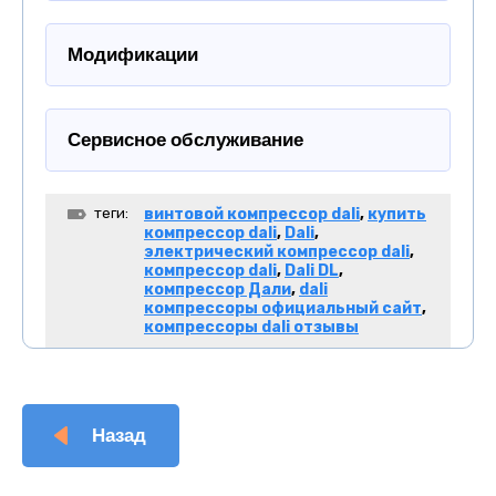
Модификации
Сервисное обслуживание
теги:
винтовой компрессор dali
,
купить
компрессор dali
,
Dali
,
электрический компрессор dali
,
компрессор dali
,
Dali DL
,
компрессор Дали
,
dali
компрессоры официальный сайт
,
компрессоры dali отзывы
Назад