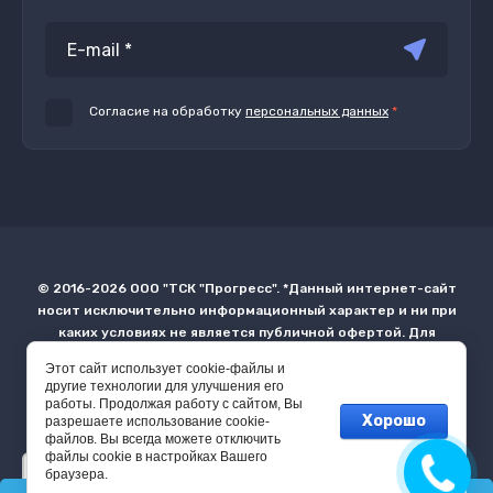
Согласие на обработку
персональных данных
*
© 2016-2026 ООО "ТСК "Прогресс". *Данный интернет-сайт
носит исключительно информационный характер и ни при
каких условиях не является публичной офертой. Для
получения более точной информации о наличии и стоимости
Этот сайт использует cookie-файлы и
товара или услуг просьба обращаться в офис продаж по
другие технологии для улучшения его
бесплатному телефону 8-800-300-26-29
работы. Продолжая работу с сайтом, Вы
Хорошо
разрешаете использование cookie-
файлов. Вы всегда можете отключить
файлы cookie в настройках Вашего
браузера.
Мы –
ЗА
ЧЕСТНЫЙБИЗНЕС