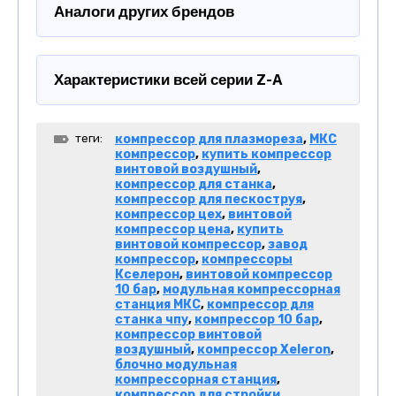
Аналоги других брендов
Характеристики всей серии Z-A
теги:
компрессор для плазмореза
,
МКС
компрессор
,
купить компрессор
винтовой воздушный
,
компрессор для станка
,
компрессор для пескоструя
,
компрессор цех
,
винтовой
компрессор цена
,
купить
винтовой компрессор
,
завод
компрессор
,
компрессоры
Кселерон
,
винтовой компрессор
10 бар
,
модульная компрессорная
станция МКС
,
компрессор для
станка чпу
,
компрессор 10 бар
,
компрессор винтовой
воздушный
,
компрессор Xeleron
,
блочно модульная
компрессорная станция
,
компрессор для стройки
,