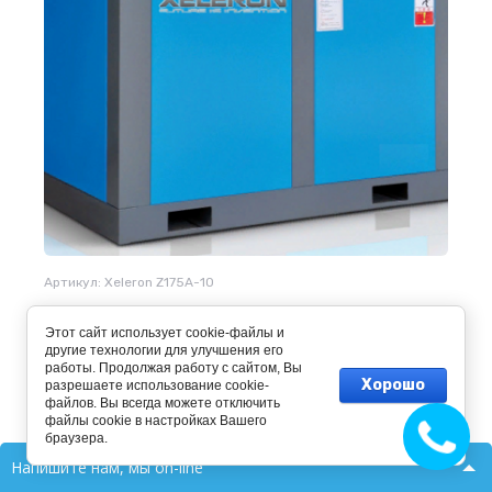
Артикул:
Xeleron Z175A-10
Компрессор Xeleron Z175A-10
Этот сайт использует cookie-файлы и
другие технологии для улучшения его
работы. Продолжая работу с сайтом, Вы
Хорошо
разрешаете использование cookie-
файлов. Вы всегда можете отключить
файлы cookie в настройках Вашего
к сравнению
браузера.
Напишите нам, мы on-line
Hanbell-это самые надежные винтовые блоки