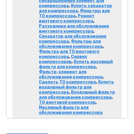
сепарационный элемент для
компрессора
,
Купить сепаратор
для компрессора
,
Фильтры для
ТО компрессора
,
Ремонт
винтового компрессора
,
Расходники для обслуживания
винтового компрессора
,
Сепаратор для обслуживания
компрессора
,
Фильтры для
обслуживания компрессора
,
Фильтра для ТО винтового
компрессора
,
Сервис
компрессоров
,
Купить масляный
фильтр для компрессора
,
Фильтр-элемент для
обслуживания компрессора
,
Сделать ТО компрессора
,
Купить
воздушный фильтр для
компрессора
,
Воздушный фильтр
для обслуживания компрессора
,
ТО винтовой компрессор
,
Масляный фильтр для
обслуживания компрессора