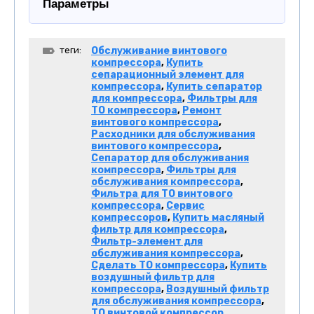
Параметры
теги:
Обслуживание винтового
компрессора
,
Купить
сепарационный элемент для
компрессора
,
Купить сепаратор
для компрессора
,
Фильтры для
ТО компрессора
,
Ремонт
винтового компрессора
,
Расходники для обслуживания
винтового компрессора
,
Сепаратор для обслуживания
компрессора
,
Фильтры для
обслуживания компрессора
,
Фильтра для ТО винтового
компрессора
,
Сервис
компрессоров
,
Купить масляный
фильтр для компрессора
,
Фильтр-элемент для
обслуживания компрессора
,
Сделать ТО компрессора
,
Купить
воздушный фильтр для
компрессора
,
Воздушный фильтр
для обслуживания компрессора
,
ТО винтовой компрессор
,