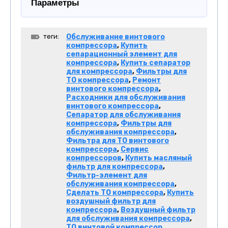
Параметры
теги:
Обслуживание винтового
компрессора
,
Купить
сепарационный элемент для
компрессора
,
Купить сепаратор
для компрессора
,
Фильтры для
ТО компрессора
,
Ремонт
винтового компрессора
,
Расходники для обслуживания
винтового компрессора
,
Сепаратор для обслуживания
компрессора
,
Фильтры для
обслуживания компрессора
,
Фильтра для ТО винтового
компрессора
,
Сервис
компрессоров
,
Купить масляный
фильтр для компрессора
,
Фильтр-элемент для
обслуживания компрессора
,
Сделать ТО компрессора
,
Купить
воздушный фильтр для
компрессора
,
Воздушный фильтр
для обслуживания компрессора
,
ТО винтовой компрессор
,