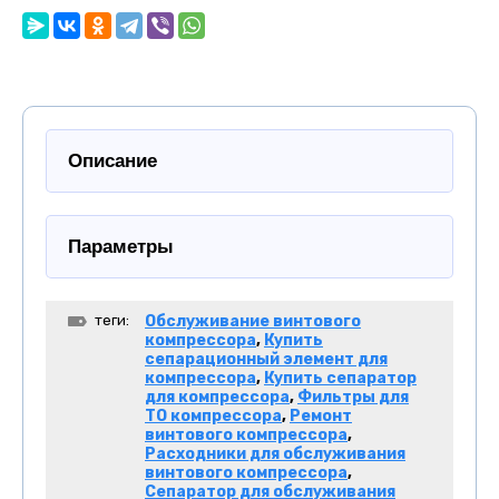
Описание
Параметры
теги:
Обслуживание винтового
компрессора
,
Купить
сепарационный элемент для
компрессора
,
Купить сепаратор
для компрессора
,
Фильтры для
ТО компрессора
,
Ремонт
винтового компрессора
,
Расходники для обслуживания
винтового компрессора
,
Сепаратор для обслуживания