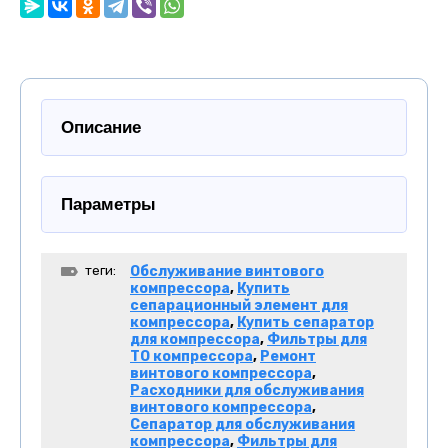
Описание
Параметры
теги:
Обслуживание винтового
компрессора
,
Купить
сепарационный элемент для
компрессора
,
Купить сепаратор
для компрессора
,
Фильтры для
ТО компрессора
,
Ремонт
винтового компрессора
,
Расходники для обслуживания
винтового компрессора
,
Сепаратор для обслуживания
компрессора
,
Фильтры для