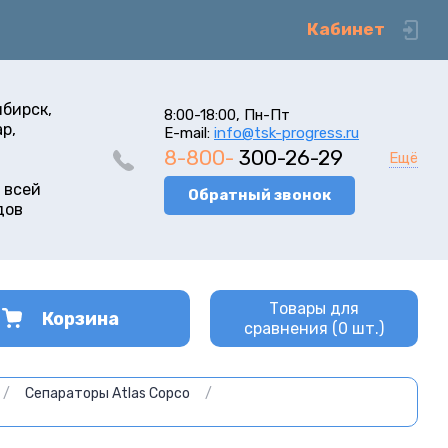
Кабинет
ибирск,
8:00-18:00, Пн-Пт
р,
E-mail:
info@tsk-progress.ru
8-800-
300-26-29
Ещё
 всей
Обратный звонок
дов
Товары для
Корзина
сравнения (
0
шт.)
/
Сепараторы Atlas Copco
/