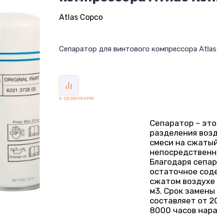
Atlas Copco
Сепаратор для винтового компрессора Atla
к сравнению
Сепаратор – это
разделения воз
смеси на сжатый
непосредственно
Благодаря сепа
остаточное сод
сжатом воздухе 
м3. Срок замены
составляет от 2
8000 часов нара