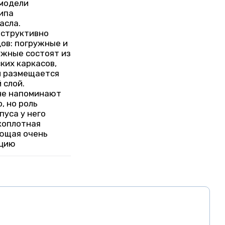
 модели
ипа
асла.
структивно
ов: погружные и
ужные состоят из
ких каркасов,
 размещается
 слой.
не напоминают
, но роль
пуса у него
коплотная
яющая очень
ацию