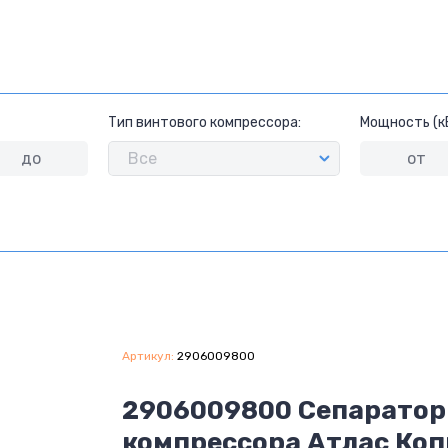
Тип винтового компрессора:
Мощность (к
Артикул:
2906009800
2906009800 Сепаратор
компрессора Атлас Коп