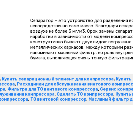
Сепаратор – это устройство для разделения в
непосредственно само масло. Благодаря сепар
воздухе не более 3 мг/м3. Срок замены сепара
наработки в зависимости от модели компрессо
конструктивно бывают двух видов: погружные 
металлических каркасов, между которыми раз
напоминают масляный фильтр, но роль внутрен
бумага, выполняющая очень тонкую фильтрац
,
Купить сепарационный элемент для компрессора
,
Купить
ессора
,
Расходники для обслуживания винтового компрес
ора
,
Фильтра для ТО винтового компрессора
,
Сервис компр
служивания компрессора
,
Сделать ТО компрессора
,
Купить
компрессора
,
ТО винтовой компрессор
,
Масляный фильтр д