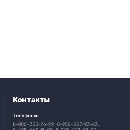
Контакты
Телефоны:
8-800-
300-26-29
8-958-
227-93-63