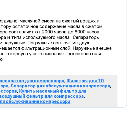
оздушно-масляной смеси на сжатый воздух и
атору остаточное содержание масла в сжатом
тора составляет от 2000 часов до 8000 часов
ра и типа используемого масла. Сепараторы
и наружные. Погружные состоят из двух
мещается фильтрационный слой. Наружные внешне
него корпуса у него выполняет высокоплотная
ию
 сепаратор для компрессора
,
Фильтры для ТО
сора
,
Сепаратор для обслуживания компрессора
,
ессоров
,
Купить масляный фильтр для
 воздушный фильтр для компрессора
,
ля обслуживания компрессора