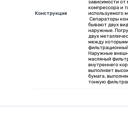
зависимости от
компрессора и т
Конструкция
используемого м
Сепараторы кон
бывают двух вид
наружные. Погр
двух металличес
между которыми
фильтрационный
Наружные внеш
масляный фильтр
внутреннего кор
выполняет высо
бумага, выполн
тонкую фильтр