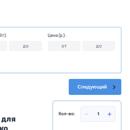
Вт):
Цена (р.):
Следующий
Кол-во:
 для
ко