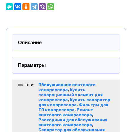
Описание
Параметры
теги:
Обслуживание винтового
компрессора
,
Купить
сепарационный элемент для
компрессора
,
Купить сепаратор
для компрессора
,
Фильтры для
ТО компрессора
,
Ремонт
винтового компрессора
,
Расходники для обслуживания
винтового компрессора
,
Сепаратор для обслуживания