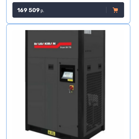
169 509
р.