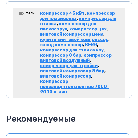
теги:
компрессор 45 кВт
,
компрессор
для плазмореза
,
компрессор для
станка
,
компрессор для
пескоструя
,
компрессор цех
,
винтовой компрессор цена
,
купить винтовой компрессор
,
завод компрессор
,
BERG
,
компрессор для станка чпу
,
компрессор 8 бар
,
компрессор
винтовой воздушный
,
компрессор для стройки
,
винтовой компрессор 8 бар
,
винтовой компрессор
,
компрессор
производительностью 7000-
9000 л-мин
Рекомендуемые